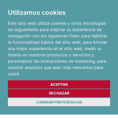
Utilizamos cookies
Este sitio web utiliza cookies y otras tecnologías
de seguimiento para mejorar su experiencia de
navegación con los siguientes fines:
para habilitar
la funcionalidad básica del sitio web
,
para brindar
una mejor experiencia en el sitio web
,
medir su
interés en nuestros productos y servicios y
personalizar las interacciones de marketing
,
para
mostrar anuncios que sean más relevantes para
usted
.
ACEPTAR
RECHAZAR
CAMBIAR PREFERENCIAS