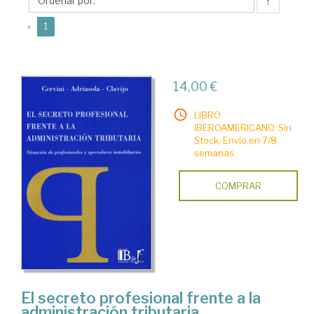
↑
(current)
«
1
14,00 €
LIBRO
IBEROAMERICANO. Sin
Stock. Envío en 7/8
semanas.
COMPRAR
El secreto profesional frente a la
administración tributaria