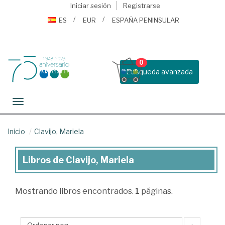
Iniciar sesión
Registrarse
ES
EUR
ESPAÑA PENINSULAR
0
Busqueda avanzada
Toggle navigation
Inicio
Clavijo, Mariela
Libros de Clavijo, Mariela
Libros
de
Mostrando
libros encontrados.
1
páginas.
Clavijo,
Mariela