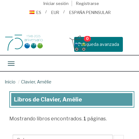
Iniciar sesión
Registrarse
ES
EUR
ESPAÑA PENINSULAR
0
Busqueda avanzada
Toggle navigation
Inicio
Clavier, Amélie
Libros de Clavier, Amélie
Libros
de
Mostrando
libros encontrados.
1
páginas.
Clavier,
Amélie