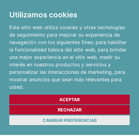
Utilizamos cookies
Este sitio web utiliza cookies y otras tecnologías
de seguimiento para mejorar su experiencia de
navegación con los siguientes fines:
para habilitar
la funcionalidad básica del sitio web
,
para brindar
una mejor experiencia en el sitio web
,
medir su
interés en nuestros productos y servicios y
personalizar las interacciones de marketing
,
para
mostrar anuncios que sean más relevantes para
usted
.
ACEPTAR
RECHAZAR
CAMBIAR PREFERENCIAS