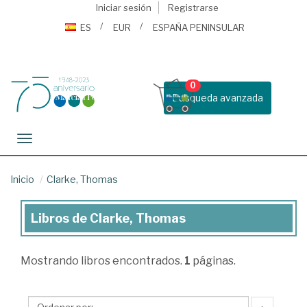
Iniciar sesión
Registrarse
ES
EUR
ESPAÑA PENINSULAR
0
Busqueda avanzada
Toggle navigation
Inicio
Clarke, Thomas
Libros de Clarke, Thomas
Libros
de
Mostrando
libros encontrados.
1
páginas.
Clarke,
Thomas