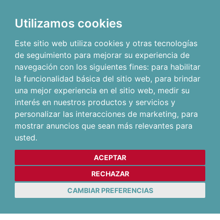
Utilizamos cookies
Este sitio web utiliza cookies y otras tecnologías
de seguimiento para mejorar su experiencia de
navegación con los siguientes fines:
para habilitar
la funcionalidad básica del sitio web
,
para brindar
una mejor experiencia en el sitio web
,
medir su
interés en nuestros productos y servicios y
personalizar las interacciones de marketing
,
para
mostrar anuncios que sean más relevantes para
usted
.
ACEPTAR
RECHAZAR
CAMBIAR PREFERENCIAS