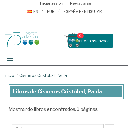
Iniciar sesión
Registrarse
ES
EUR
ESPAÑA PENINSULAR
0
Busqueda avanzada
Toggle navigation
Inicio
Cisneros Cristóbal, Paula
Libros de Cisneros Cristóbal, Paula
Libros
de
Mostrando
libros encontrados.
1
páginas.
Cisneros
Cristóbal,