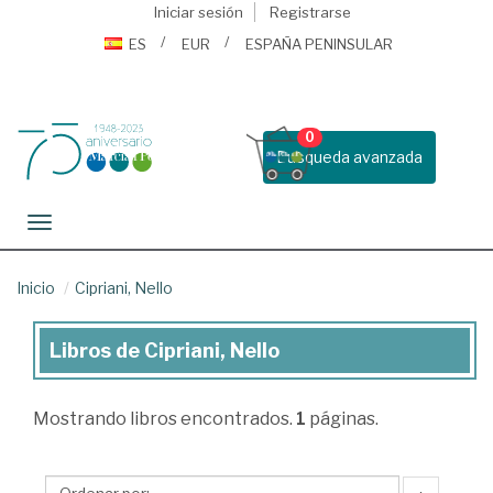
Iniciar sesión
Registrarse
ES
EUR
ESPAÑA PENINSULAR
0
Busqueda avanzada
Toggle navigation
Inicio
Cipriani, Nello
Libros de Cipriani, Nello
Libros
de
Mostrando
libros encontrados.
1
páginas.
Cipriani,
Nello