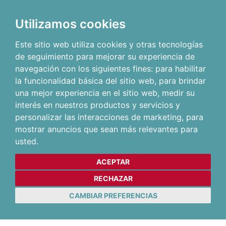
Utilizamos cookies
Este sitio web utiliza cookies y otras tecnologías
de seguimiento para mejorar su experiencia de
navegación con los siguientes fines:
para habilitar
la funcionalidad básica del sitio web
,
para brindar
una mejor experiencia en el sitio web
,
medir su
interés en nuestros productos y servicios y
personalizar las interacciones de marketing
,
para
mostrar anuncios que sean más relevantes para
usted
.
ACEPTAR
RECHAZAR
CAMBIAR PREFERENCIAS