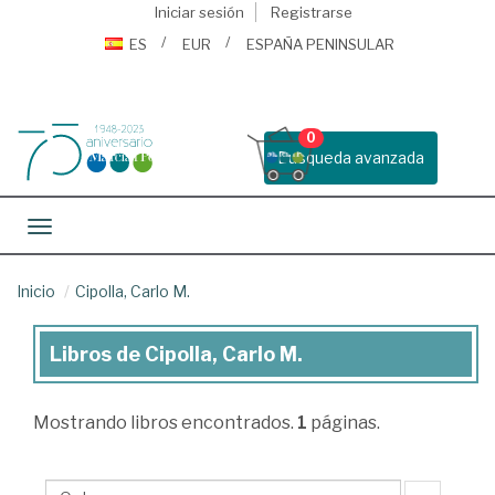
Iniciar sesión
Registrarse
ES
EUR
ESPAÑA PENINSULAR
0
Busqueda avanzada
Toggle navigation
Inicio
Cipolla, Carlo M.
Libros de Cipolla, Carlo M.
Libros
de
Mostrando
libros encontrados.
1
páginas.
Cipolla,
Carlo