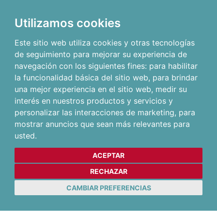
Utilizamos cookies
Este sitio web utiliza cookies y otras tecnologías
de seguimiento para mejorar su experiencia de
navegación con los siguientes fines:
para habilitar
la funcionalidad básica del sitio web
,
para brindar
una mejor experiencia en el sitio web
,
medir su
interés en nuestros productos y servicios y
personalizar las interacciones de marketing
,
para
mostrar anuncios que sean más relevantes para
usted
.
ACEPTAR
RECHAZAR
CAMBIAR PREFERENCIAS