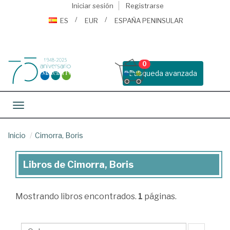
Iniciar sesión
Registrarse
ES
EUR
ESPAÑA PENINSULAR
0
Busqueda avanzada
Toggle navigation
Inicio
Cimorra, Boris
Libros de Cimorra, Boris
Libros
de
Mostrando
libros encontrados.
1
páginas.
Cimorra,
Boris