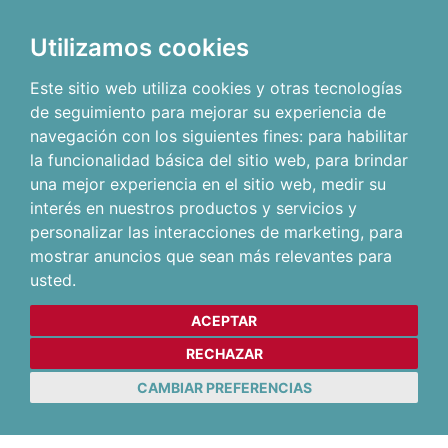
Utilizamos cookies
Este sitio web utiliza cookies y otras tecnologías
de seguimiento para mejorar su experiencia de
navegación con los siguientes fines:
para habilitar
la funcionalidad básica del sitio web
,
para brindar
una mejor experiencia en el sitio web
,
medir su
interés en nuestros productos y servicios y
personalizar las interacciones de marketing
,
para
mostrar anuncios que sean más relevantes para
usted
.
ACEPTAR
RECHAZAR
CAMBIAR PREFERENCIAS