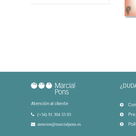
¿DUD
Atención al cliente
Com
Pre
(+34) 91 304 33 03
Polí
atencion@marcialpons.es