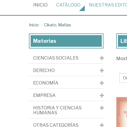
(CURRENT)
INICIO
CATÁLOGO
NUESTRAS
EDIT
Inicio
Cikato, Matías
Materias
Li
Lib
de
CIENCIAS SOCIALES
Mos
Cik
Ma
DERECHO
ECONOMÍA
EMPRESA
HISTORIA Y CIENCIAS
HUMANAS
OTRAS CATEGORÍAS