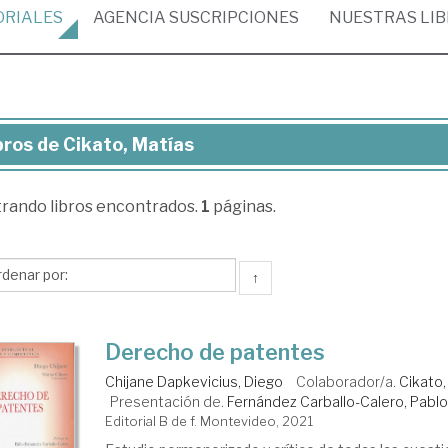
ORIALES
AGENCIA
SUSCRIPCIONES
NUESTRAS
LI
bros de Cikato, Matías
ros
trando
libros encontrados.
1
páginas.
ato,
tías
↑
Derecho de patentes
Chijane Dapkevicius, Diego
Colaborador/a.
Cikato,
Presentación de.
Fernández Carballo-Calero, Pabl
Editorial B de f. Montevideo, 2021