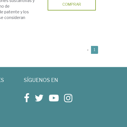
iones sustantivas y
COMPRAR
imo de
de patente y los
 se consideran
(current)
«
1
ES
SÍGUENOS EN