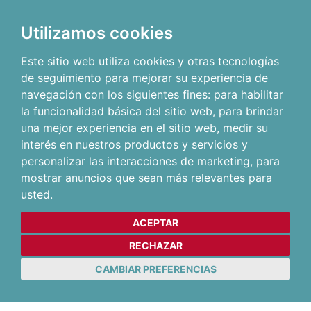
Utilizamos cookies
Este sitio web utiliza cookies y otras tecnologías
de seguimiento para mejorar su experiencia de
navegación con los siguientes fines:
para habilitar
la funcionalidad básica del sitio web
,
para brindar
una mejor experiencia en el sitio web
,
medir su
interés en nuestros productos y servicios y
personalizar las interacciones de marketing
,
para
mostrar anuncios que sean más relevantes para
usted
.
ACEPTAR
RECHAZAR
CAMBIAR PREFERENCIAS