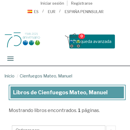
Iniciar sesión
Registrarse
ES
EUR
ESPAÑA PENINSULAR
0
Busqueda avanzada
Toggle navigation
Inicio
Cienfuegos Mateo, Manuel
Libros de Cienfuegos Mateo, Manuel
Libros
de
Mostrando
libros encontrados.
1
páginas.
Cienfuegos
Mateo,