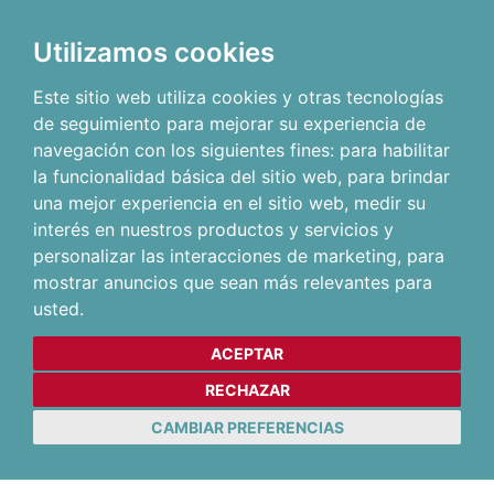
Utilizamos cookies
Este sitio web utiliza cookies y otras tecnologías
de seguimiento para mejorar su experiencia de
navegación con los siguientes fines:
para habilitar
la funcionalidad básica del sitio web
,
para brindar
una mejor experiencia en el sitio web
,
medir su
interés en nuestros productos y servicios y
personalizar las interacciones de marketing
,
para
mostrar anuncios que sean más relevantes para
usted
.
ACEPTAR
RECHAZAR
CAMBIAR PREFERENCIAS