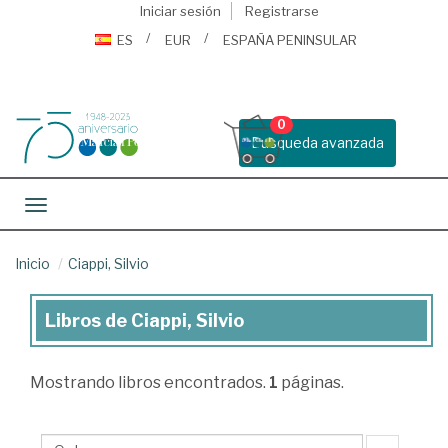
Iniciar sesión
Registrarse
ES
EUR
ESPAÑA PENINSULAR
0
Busqueda avanzada
Toggle navigation
Inicio
Ciappi, Silvio
Libros de Ciappi, Silvio
Libros
de
Mostrando
libros encontrados.
1
páginas.
Ciappi,
Silvio