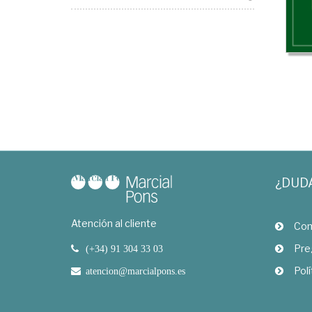
¿DUD
Atención al cliente
Com
Pre
(+34) 91 304 33 03
Polí
atencion@marcialpons.es