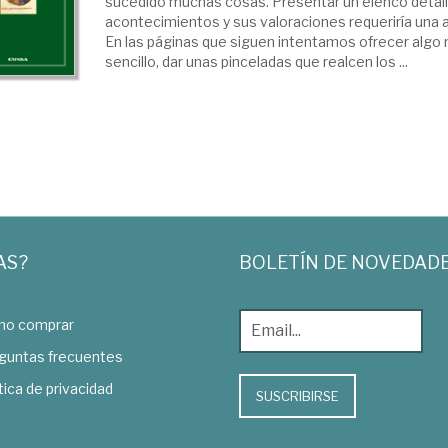
sucedido muchas cosas. Presentar un elenco detall
acontecimientos y sus valoraciones requeriría una 
En las páginas que siguen intentamos ofrecer alg
sencillo, dar unas pinceladas que realcen los ...
AS?
BOLETÍN DE NOVEDAD
o comprar
guntas frecuentes
tica de privacidad
SUSCRIBIRSE