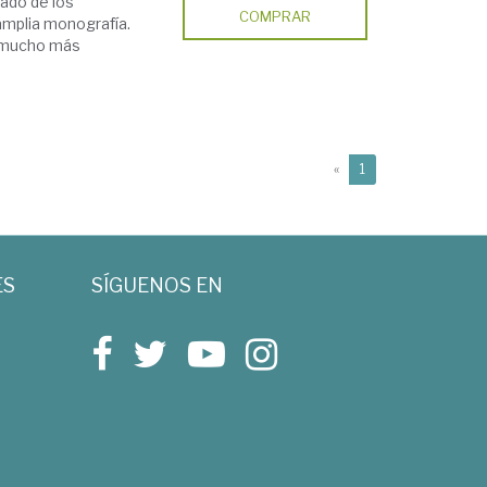
ado de los
COMPRAR
amplia monografía.
o mucho más
(current)
«
1
ES
SÍGUENOS EN