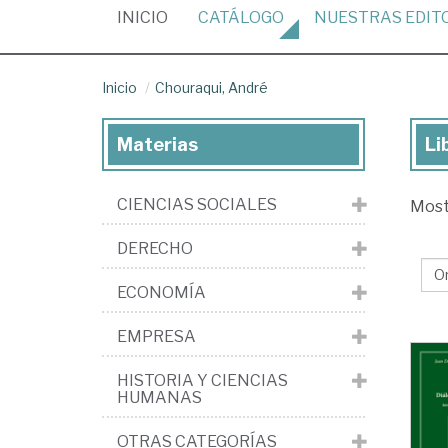
(CURRENT)
INICIO
CATÁLOGO
NUESTRAS
EDIT
Inicio
Chouraqui, André
Materias
Li
Lib
de
CIENCIAS SOCIALES
Mos
Cho
An
DERECHO
ECONOMÍA
EMPRESA
HISTORIA Y CIENCIAS
HUMANAS
OTRAS CATEGORÍAS