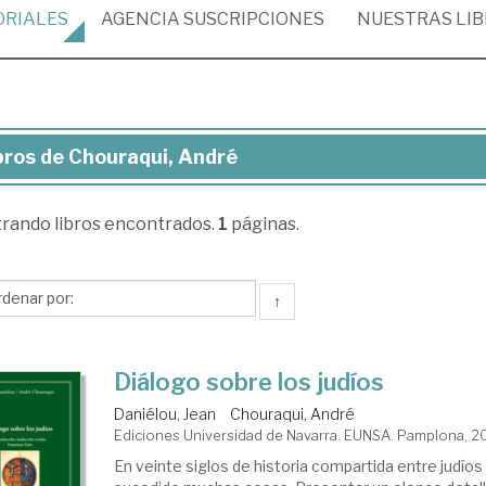
ORIALES
AGENCIA
SUSCRIPCIONES
NUESTRAS
LI
bros de Chouraqui, André
ros
trando
libros encontrados.
1
páginas.
uraqui,
dré
↑
Diálogo sobre los judíos
Daniélou, Jean
Chouraqui, André
Ediciones Universidad de Navarra. EUNSA. Pamplona, 2
En veinte siglos de historia compartida entre judíos 