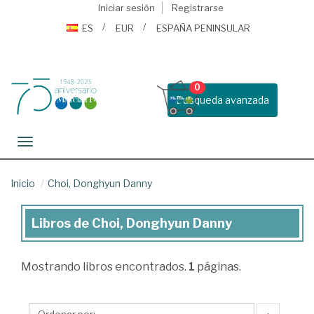
Iniciar sesión
Registrarse
ES
EUR
ESPAÑA PENINSULAR
0
Busqueda avanzada
Toggle navigation
Inicio
Choi, Donghyun Danny
Libros de Choi, Donghyun Danny
Libros
de
Mostrando
libros encontrados.
1
páginas.
Choi,
Donghyun