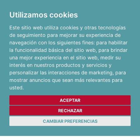
Utilizamos cookies
Este sitio web utiliza cookies y otras tecnologías
de seguimiento para mejorar su experiencia de
navegación con los siguientes fines:
para habilitar
la funcionalidad básica del sitio web
,
para brindar
una mejor experiencia en el sitio web
,
medir su
interés en nuestros productos y servicios y
personalizar las interacciones de marketing
,
para
mostrar anuncios que sean más relevantes para
usted
.
ACEPTAR
RECHAZAR
CAMBIAR PREFERENCIAS