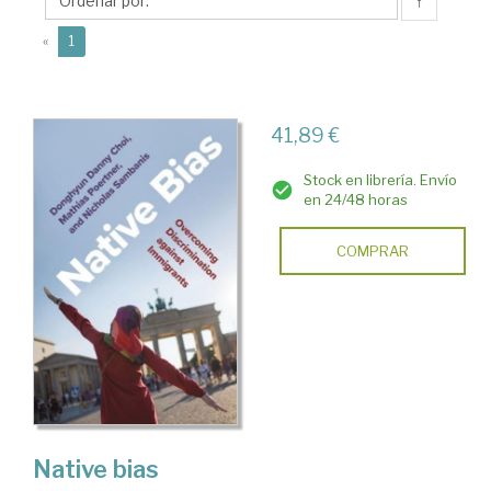
Danny
↑
(current)
«
1
41,89 €
Stock en librería. Envío
en 24/48 horas
COMPRAR
Native bias