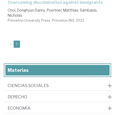
overcoming discrimination against immigrants
Choi, Donghyun Danny
;
Poertner, Matthias
;
Sambanis,
Nicholas
Princeton University Press. Princeton (NJ), 2022
(current)
«
1
Materias
CIENCIAS SOCIALES
DERECHO
ECONOMÍA