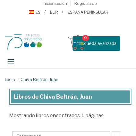
Iniciar sesión
Registrarse
ES
EUR
ESPAÑA PENINSULAR
0
Busqueda avanzada
Toggle navigation
Inicio
Chiva Beltrán, Juan
Libros de Chiva Beltrán, Juan
Libros
de
Mostrando
libros encontrados.
1
páginas.
Chiva
Beltrán,