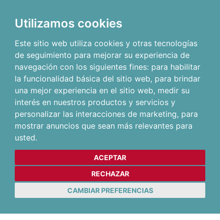
Utilizamos cookies
Este sitio web utiliza cookies y otras tecnologías
de seguimiento para mejorar su experiencia de
navegación con los siguientes fines:
para habilitar
la funcionalidad básica del sitio web
,
para brindar
una mejor experiencia en el sitio web
,
medir su
interés en nuestros productos y servicios y
personalizar las interacciones de marketing
,
para
mostrar anuncios que sean más relevantes para
usted
.
ACEPTAR
RECHAZAR
CAMBIAR PREFERENCIAS