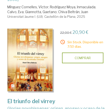
Mínguez Cornelles, Víctor
;
Rodríguez Moya, Inmaculada
;
Calvo, Eva
;
Giannotta, Gaetano
;
Chiva Beltrán, Juan
Universitat Jaume I. (UJI). Castellón de la Plana, 2025
20,90 €
22,00 €
Sin Stock. Disponible en
7/10 días.
COMPRAR
El triunfo del virrey
glorias novohispanas: orígen, apogeo y ocaso de la