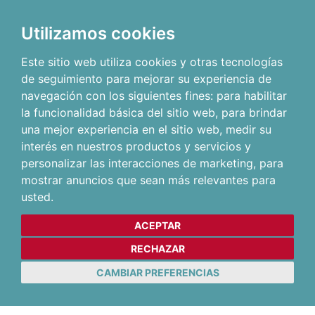
Utilizamos cookies
Este sitio web utiliza cookies y otras tecnologías
de seguimiento para mejorar su experiencia de
navegación con los siguientes fines:
para habilitar
la funcionalidad básica del sitio web
,
para brindar
una mejor experiencia en el sitio web
,
medir su
interés en nuestros productos y servicios y
personalizar las interacciones de marketing
,
para
mostrar anuncios que sean más relevantes para
usted
.
ACEPTAR
RECHAZAR
CAMBIAR PREFERENCIAS