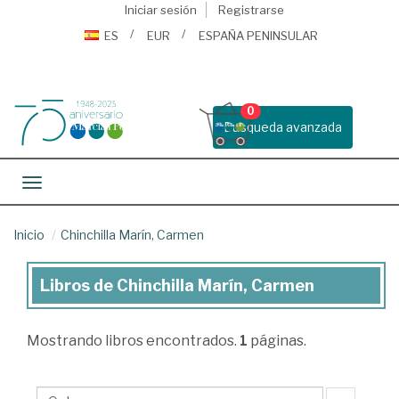
Iniciar sesión
Registrarse
ES
EUR
ESPAÑA PENINSULAR
0
Busqueda avanzada
Toggle navigation
Inicio
Chinchilla Marín, Carmen
Libros de Chinchilla Marín, Carmen
Libros
de
Mostrando
libros encontrados.
1
páginas.
Chinchilla
Marín,