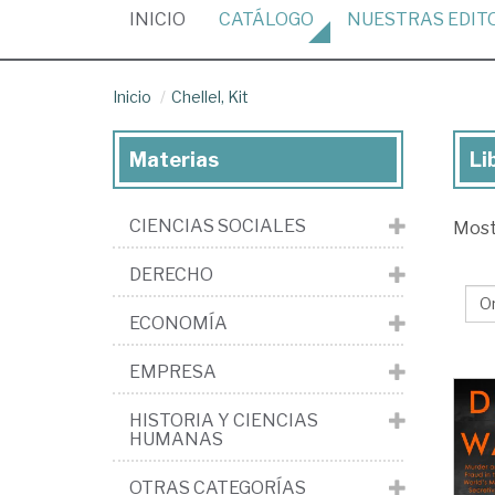
(CURRENT)
INICIO
CATÁLOGO
NUESTRAS
EDIT
Inicio
Chellel, Kit
Materias
Li
Lib
de
CIENCIAS SOCIALES
Mos
Che
Kit
DERECHO
ECONOMÍA
EMPRESA
HISTORIA Y CIENCIAS
HUMANAS
OTRAS CATEGORÍAS