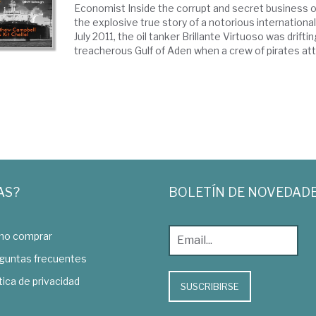
Economist Inside the corrupt and secret business of
the explosive true story of a notorious internationa
July 2011, the oil tanker Brillante Virtuoso was drift
treacherous Gulf of Aden when a crew of pirates att
AS?
BOLETÍN DE NOVEDAD
o comprar
guntas frecuentes
tica de privacidad
SUSCRIBIRSE