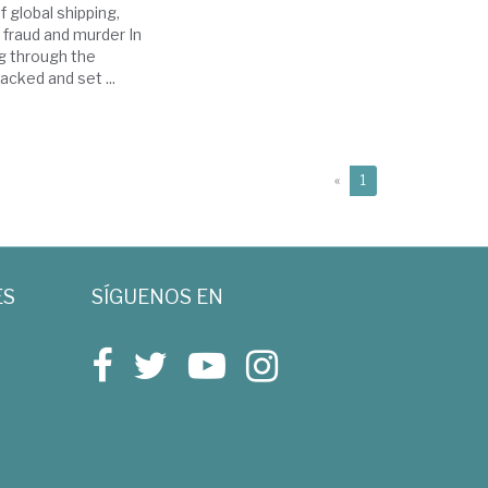
 global shipping,
l fraud and murder In
ing through the
acked and set ...
(current)
«
1
ES
SÍGUENOS EN