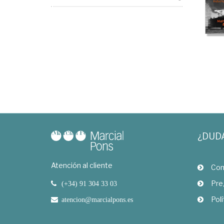
¿DUD
Atención al cliente
Com
Pre
(+34) 91 304 33 03
Polí
atencion@marcialpons.es