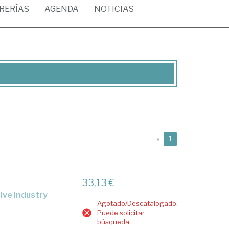
BRERÍAS
AGENDA
NOTICIAS
(current)
«
1
33,13 €
tive industry
Agotado/Descatalogado.
Puede solicitar
búsqueda.