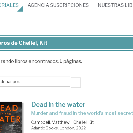
ORIALES
AGENCIA
SUSCRIPCIONES
NUESTRAS
LI
bros de Chellel, Kit
ros
trando
libros encontrados.
1
páginas.
llel,
↑
Dead in the water
murder and fraud in the world's most secre
Campbell, Matthew
Chellel, Kit
Atlantic Books. London, 2022