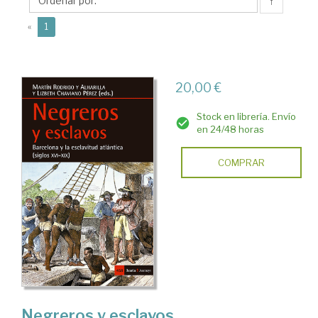
Lizbeth
↑
J.
(current)
«
1
20,00 €
Stock en librería. Envío
en 24/48 horas
COMPRAR
Negreros y esclavos