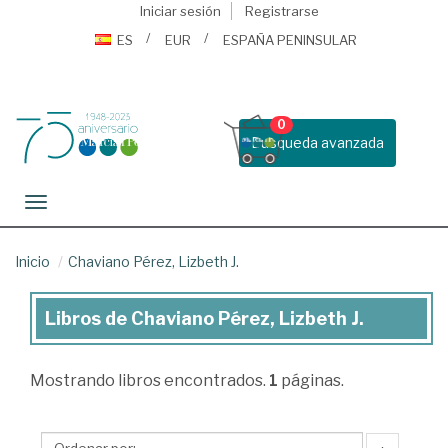
Iniciar sesión
Registrarse
ES
EUR
ESPAÑA PENINSULAR
0
Busqueda avanzada
Toggle navigation
Inicio
Chaviano Pérez, Lizbeth J.
Libros de Chaviano Pérez, Lizbeth J.
Libros
de
Mostrando
libros encontrados.
1
páginas.
Chaviano
Pérez,