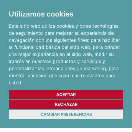
Utilizamos cookies
Este sitio web utiliza cookies y otras tecnologías
de seguimiento para mejorar su experiencia de
navegación con los siguientes fines:
para habilitar
la funcionalidad básica del sitio web
,
para brindar
una mejor experiencia en el sitio web
,
medir su
interés en nuestros productos y servicios y
personalizar las interacciones de marketing
,
para
mostrar anuncios que sean más relevantes para
usted
.
ACEPTAR
RECHAZAR
CAMBIAR PREFERENCIAS