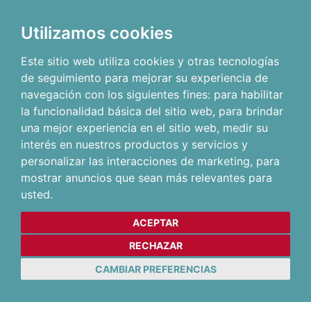
Utilizamos cookies
Este sitio web utiliza cookies y otras tecnologías
de seguimiento para mejorar su experiencia de
navegación con los siguientes fines:
para habilitar
la funcionalidad básica del sitio web
,
para brindar
una mejor experiencia en el sitio web
,
medir su
interés en nuestros productos y servicios y
personalizar las interacciones de marketing
,
para
mostrar anuncios que sean más relevantes para
usted
.
ACEPTAR
RECHAZAR
CAMBIAR PREFERENCIAS