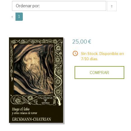
(1826-
↑
1890)
(current)
«
1
25,00 €
Sin Stock. Disponible en
7/10 días.
COMPRAR