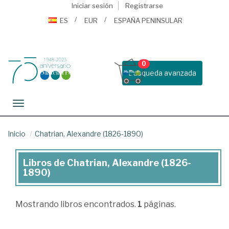
Iniciar sesión
Registrarse
ES
EUR
ESPAÑA PENINSULAR
0
Busqueda avanzada
Toggle navigation
Inicio
Chatrian, Alexandre (1826-1890)
Libros de Chatrian, Alexandre (1826-
Libros
1890)
de
Chatrian,
Mostrando
libros encontrados.
1
páginas.
Alexandre