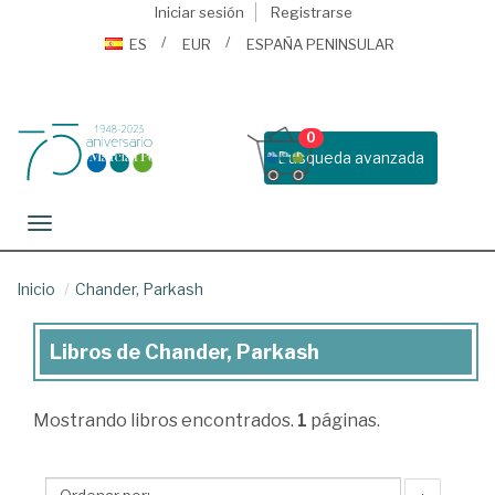
Iniciar sesión
Registrarse
ES
EUR
ESPAÑA PENINSULAR
0
Busqueda avanzada
Toggle navigation
Inicio
Chander, Parkash
Libros de Chander, Parkash
Libros
de
Mostrando
libros encontrados.
1
páginas.
Chander,
Parkash