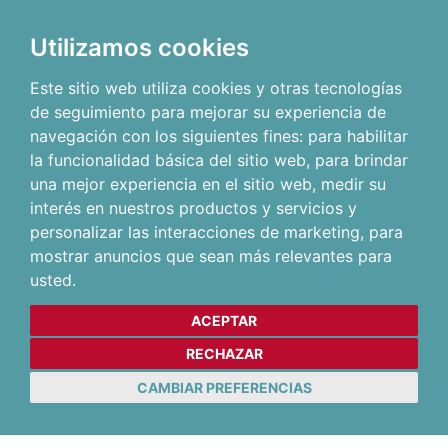
Utilizamos cookies
Este sitio web utiliza cookies y otras tecnologías
de seguimiento para mejorar su experiencia de
navegación con los siguientes fines:
para habilitar
la funcionalidad básica del sitio web
,
para brindar
una mejor experiencia en el sitio web
,
medir su
interés en nuestros productos y servicios y
personalizar las interacciones de marketing
,
para
mostrar anuncios que sean más relevantes para
usted
.
ACEPTAR
RECHAZAR
CAMBIAR PREFERENCIAS