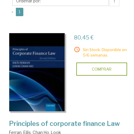
Look
↑
(current)
«
1
80,45 €
Sin Stock. Disponible en
5/6 semanas.
COMPRAR
Principles of corporate finance Law
Ferran, Eilís
;
Chan Ho, Look