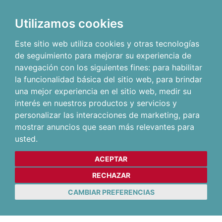
Utilizamos cookies
Este sitio web utiliza cookies y otras tecnologías
de seguimiento para mejorar su experiencia de
navegación con los siguientes fines:
para habilitar
la funcionalidad básica del sitio web
,
para brindar
una mejor experiencia en el sitio web
,
medir su
interés en nuestros productos y servicios y
personalizar las interacciones de marketing
,
para
mostrar anuncios que sean más relevantes para
usted
.
ACEPTAR
RECHAZAR
CAMBIAR PREFERENCIAS