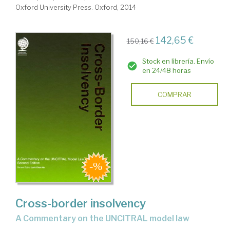
Oxford University Press. Oxford, 2014
142,65 €
150,16 €
Stock en librería. Envío
en 24/48 horas
COMPRAR
Cross-border insolvency
a Commentary on the UNCITRAL model law