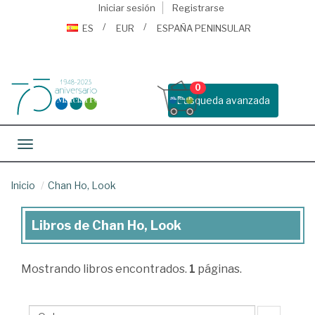
Iniciar sesión
Registrarse
ES
EUR
ESPAÑA PENINSULAR
0
Busqueda avanzada
Toggle navigation
Inicio
Chan Ho, Look
Libros de Chan Ho, Look
Libros
de
Mostrando
libros encontrados.
1
páginas.
Chan
Ho,