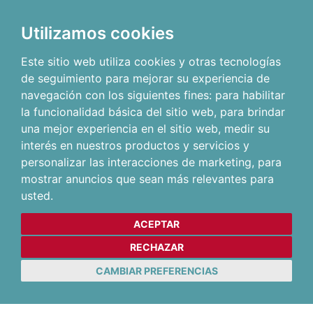
Utilizamos cookies
Este sitio web utiliza cookies y otras tecnologías
de seguimiento para mejorar su experiencia de
navegación con los siguientes fines:
para habilitar
la funcionalidad básica del sitio web
,
para brindar
una mejor experiencia en el sitio web
,
medir su
interés en nuestros productos y servicios y
personalizar las interacciones de marketing
,
para
mostrar anuncios que sean más relevantes para
usted
.
ACEPTAR
RECHAZAR
CAMBIAR PREFERENCIAS