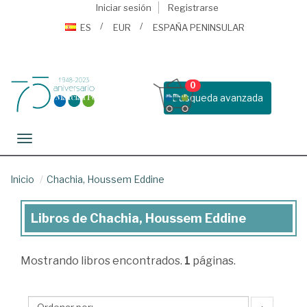
Iniciar sesión
Registrarse
ES
EUR
ESPAÑA PENINSULAR
0
Busqueda avanzada
Toggle navigation
Inicio
Chachia, Houssem Eddine
Libros de Chachia, Houssem Eddine
Libros
de
Mostrando
libros encontrados.
1
páginas.
Chachia,
Houssem