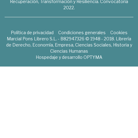
Recuperación, Transformación y Resiliencia. Convocatoria
2022.
Política de privacidad
Condiciones generales
Cookies
Marcial Pons Librero S.L. - B82947326 © 1948 - 2018. Librería
de Derecho, Economía, Empresa, Ciencias Sociales, Historia y
Ciencias Humanas
Hospedaje y desarrollo
OPTYMA