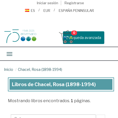
Iniciar sesión
Registrarse
ES
EUR
ESPAÑA PENINSULAR
0
Busqueda avanzada
Toggle navigation
Inicio
Chacel, Rosa (1898-1994)
Libros de Chacel, Rosa (1898-1994)
Libros
de
Mostrando
libros encontrados.
1
páginas.
Chacel,
Rosa