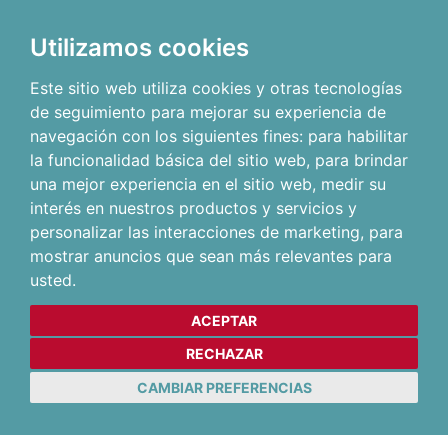
Utilizamos cookies
Este sitio web utiliza cookies y otras tecnologías
de seguimiento para mejorar su experiencia de
navegación con los siguientes fines:
para habilitar
la funcionalidad básica del sitio web
,
para brindar
una mejor experiencia en el sitio web
,
medir su
interés en nuestros productos y servicios y
personalizar las interacciones de marketing
,
para
mostrar anuncios que sean más relevantes para
usted
.
ACEPTAR
RECHAZAR
CAMBIAR PREFERENCIAS