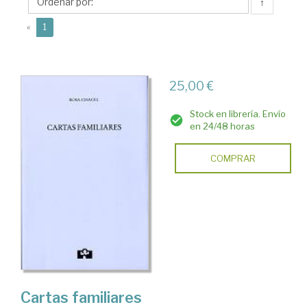
(1898-
↑
1994)
(current)
«
1
25,00 €
Stock en librería. Envío
en 24/48 horas
COMPRAR
Cartas familiares