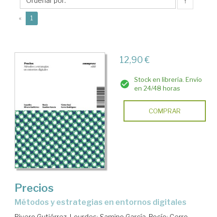
Víctor
↑
José
(current)
«
1
12,90 €
Stock en librería. Envío
en 24/48 horas
COMPRAR
Precios
métodos y estrategias en entornos digitales
Rivero Gutiérrez, Lourdes
;
Samino García, Rocío
;
Cerro