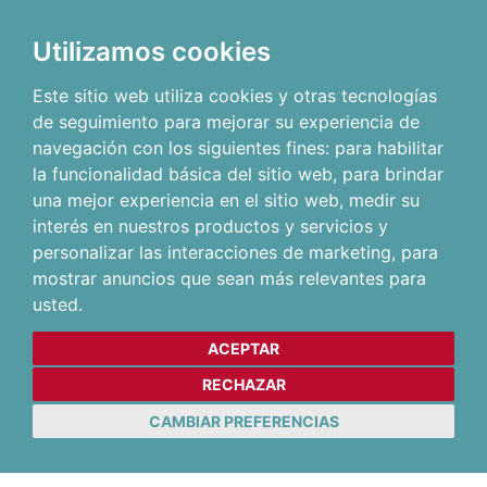
Utilizamos cookies
Este sitio web utiliza cookies y otras tecnologías
de seguimiento para mejorar su experiencia de
navegación con los siguientes fines:
para habilitar
la funcionalidad básica del sitio web
,
para brindar
una mejor experiencia en el sitio web
,
medir su
interés en nuestros productos y servicios y
personalizar las interacciones de marketing
,
para
mostrar anuncios que sean más relevantes para
usted
.
ACEPTAR
RECHAZAR
CAMBIAR PREFERENCIAS