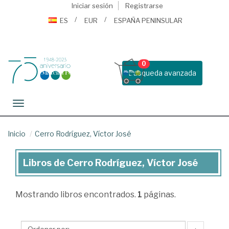
Iniciar sesión
Registrarse
ES
EUR
ESPAÑA PENINSULAR
0
Busqueda avanzada
Toggle navigation
Inicio
Cerro Rodríguez, Víctor José
Libros de Cerro Rodríguez, Víctor José
Libros
de
Mostrando
libros encontrados.
1
páginas.
Cerro
Rodríguez,