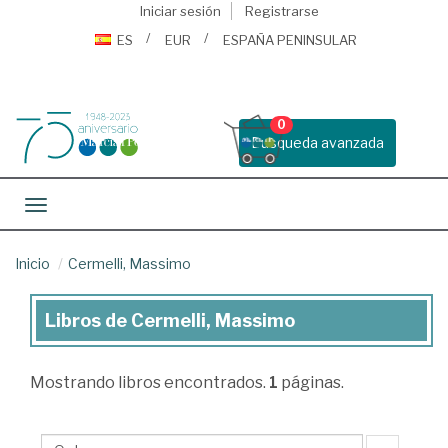
Iniciar sesión
Registrarse
ES
EUR
ESPAÑA PENINSULAR
0
Busqueda avanzada
Toggle navigation
Inicio
Cermelli, Massimo
Libros de Cermelli, Massimo
Libros
de
Mostrando
libros encontrados.
1
páginas.
Cermelli,
Massimo