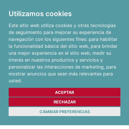
Utilizamos cookies
Este sitio web utiliza cookies y otras tecnologías
de seguimiento para mejorar su experiencia de
navegación con los siguientes fines:
para habilitar
la funcionalidad básica del sitio web
,
para brindar
una mejor experiencia en el sitio web
,
medir su
interés en nuestros productos y servicios y
personalizar las interacciones de marketing
,
para
mostrar anuncios que sean más relevantes para
usted
.
ACEPTAR
RECHAZAR
CAMBIAR PREFERENCIAS