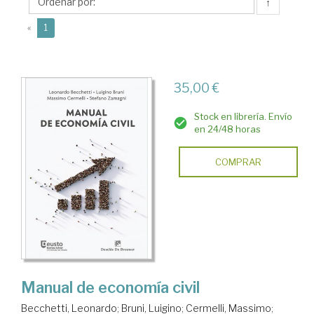
↑
(current)
«
1
35,00 €
Stock en librería. Envío
en 24/48 horas
COMPRAR
Manual de economía civil
Becchetti, Leonardo
;
Bruni, Luigino
;
Cermelli, Massimo
;