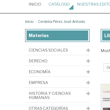
(CURRENT)
INICIO
CATÁLOGO
NUESTRAS
EDIT
Inicio
Cerdeira Pérez, José Antonio
Materias
Li
Lib
de
CIENCIAS SOCIALES
Mos
Cer
Pér
DERECHO
Jo
ECONOMÍA
An
EMPRESA
HISTORIA Y CIENCIAS
HUMANAS
OTRAS CATEGORÍAS