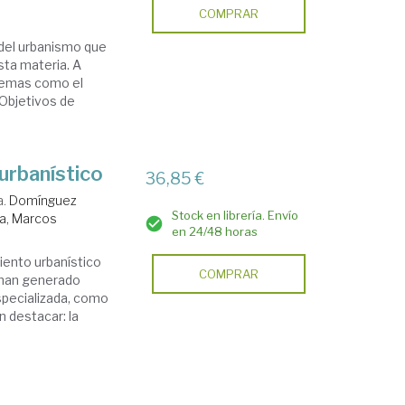
COMPRAR
del urbanismo que
sta materia. A
 temas como el
 Objetivos de
urbanístico
36,85 €
a.
Domínguez
Stock en librería. Envío
a, Marcos
en 24/48 horas
miento urbanístico
COMPRAR
 han generado
specializada, como
n destacar: la