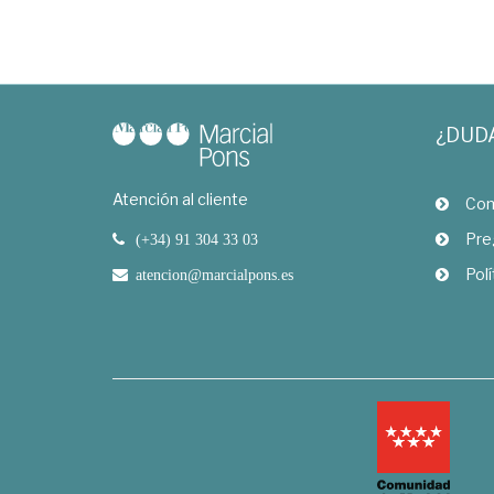
¿DUD
Atención al cliente
Com
Pre
(+34) 91 304 33 03
Polí
atencion@marcialpons.es