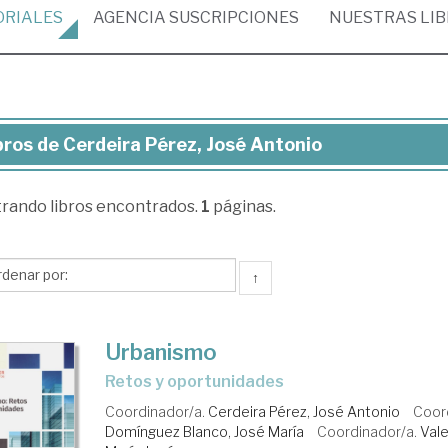
ORIALES
AGENCIA
SUSCRIPCIONES
NUESTRAS
LI
bros de Cerdeira Pérez, José Antonio
ros
trando
libros encontrados.
1
páginas.
deira
ez,
sé
↑
tonio
Urbanismo
retos y oportunidades
Coordinador/a.
Cerdeira Pérez, José Antonio
Coor
Domínguez Blanco, José María
Coordinador/a.
Vale