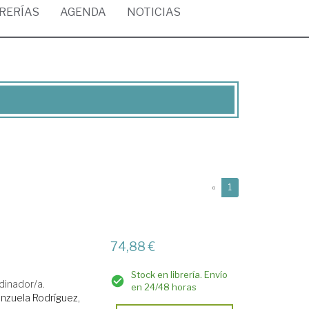
BRERÍAS
AGENDA
NOTICIAS
(current)
«
1
74,88 €
Stock en librería. Envío
dinador/a.
en 24/48 horas
nzuela Rodríguez,