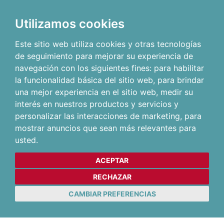
Utilizamos cookies
Este sitio web utiliza cookies y otras tecnologías
de seguimiento para mejorar su experiencia de
navegación con los siguientes fines:
para habilitar
la funcionalidad básica del sitio web
,
para brindar
una mejor experiencia en el sitio web
,
medir su
interés en nuestros productos y servicios y
personalizar las interacciones de marketing
,
para
mostrar anuncios que sean más relevantes para
usted
.
ACEPTAR
RECHAZAR
CAMBIAR PREFERENCIAS