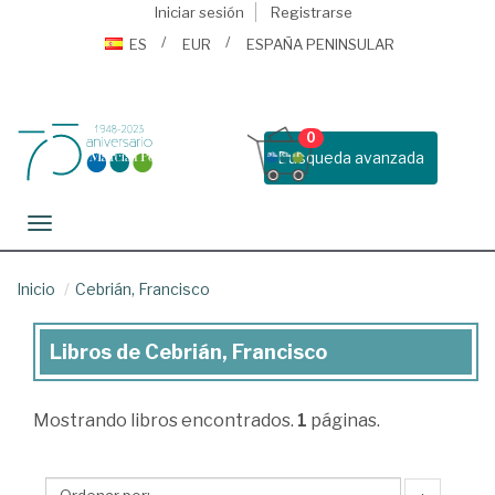
Iniciar sesión
Registrarse
ES
EUR
ESPAÑA PENINSULAR
0
Busqueda avanzada
Toggle navigation
Inicio
Cebrián, Francisco
Libros de Cebrián, Francisco
Libros
de
Mostrando
libros encontrados.
1
páginas.
Cebrián,
Francisco