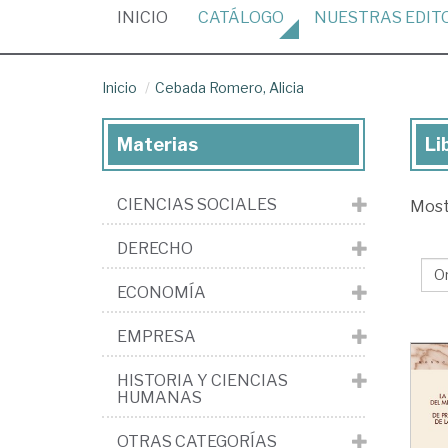
(CURRENT)
INICIO
CATÁLOGO
NUESTRAS
EDIT
Inicio
Cebada Romero, Alicia
Materias
Li
Lib
de
CIENCIAS SOCIALES
Mos
Ce
Ro
DERECHO
Ali
ECONOMÍA
EMPRESA
HISTORIA Y CIENCIAS
HUMANAS
OTRAS CATEGORÍAS