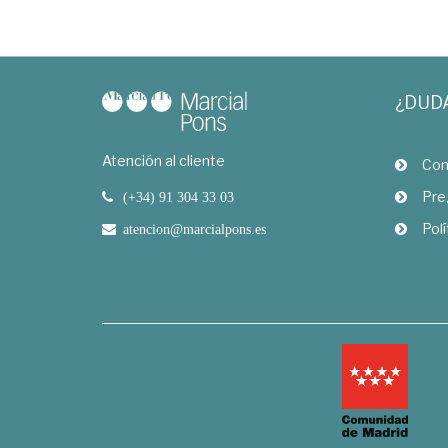
¿DUD
Atención al cliente
Com
Pre
(+34) 91 304 33 03
Polí
atencion@marcialpons.es