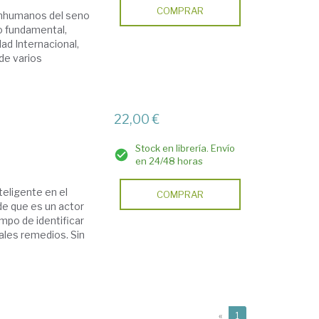
COMPRAR
 inhumanos del seno
io fundamental,
ad Internacional,
 de varios
22,00 €
Stock en librería. Envío
en 24/48 horas
teligente en el
COMPRAR
 de que es un actor
mpo de identificar
ales remedios. Sin
(current)
«
1