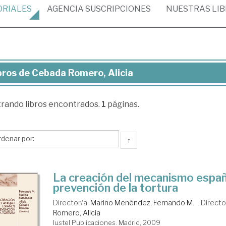
ORIALES
AGENCIA
SUSCRIPCIONES
NUESTRAS
LI
bros de Cebada Romero, Alicia
ros
trando
libros encontrados.
1
páginas.
bada
mero,
cia
↑
La creación del mecanismo españ
prevención de la tortura
Director/a.
Mariño Menéndez, Fernando M.
Directo
Romero, Alicia
Iustel Publicaciones. Madrid, 2009