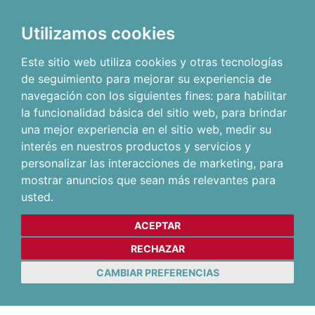
Utilizamos cookies
Este sitio web utiliza cookies y otras tecnologías
de seguimiento para mejorar su experiencia de
navegación con los siguientes fines:
para habilitar
la funcionalidad básica del sitio web
,
para brindar
una mejor experiencia en el sitio web
,
medir su
interés en nuestros productos y servicios y
personalizar las interacciones de marketing
,
para
mostrar anuncios que sean más relevantes para
usted
.
ACEPTAR
RECHAZAR
CAMBIAR PREFERENCIAS