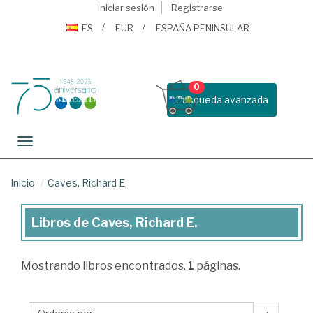
Iniciar sesión
Registrarse
ES
EUR
ESPAÑA PENINSULAR
0
Busqueda avanzada
Toggle navigation
Inicio
Caves, Richard E.
Libros de Caves, Richard E.
Libros
de
Mostrando
libros encontrados.
1
páginas.
Caves,
Richard