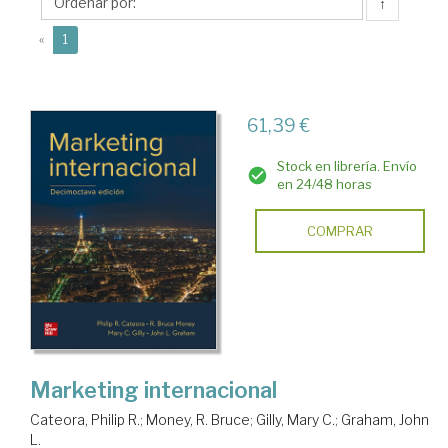
R.
↑
(current)
«
1
61,39 €
Stock en librería. Envío
en 24/48 horas
COMPRAR
Marketing internacional
Cateora, Philip R.
;
Money, R. Bruce
;
Gilly, Mary C.
;
Graham, John
L.