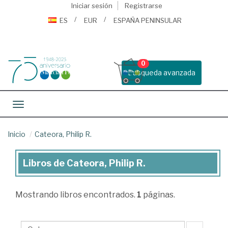
Iniciar sesión
Registrarse
ES
EUR
ESPAÑA PENINSULAR
0
Busqueda avanzada
Toggle navigation
Inicio
Cateora, Philip R.
Libros de Cateora, Philip R.
Libros
de
Mostrando
libros encontrados.
1
páginas.
Cateora,
Philip