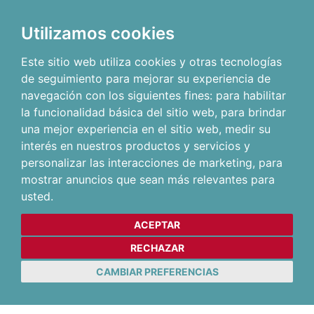
Utilizamos cookies
Este sitio web utiliza cookies y otras tecnologías
de seguimiento para mejorar su experiencia de
navegación con los siguientes fines:
para habilitar
la funcionalidad básica del sitio web
,
para brindar
una mejor experiencia en el sitio web
,
medir su
interés en nuestros productos y servicios y
personalizar las interacciones de marketing
,
para
mostrar anuncios que sean más relevantes para
usted
.
ACEPTAR
RECHAZAR
CAMBIAR PREFERENCIAS