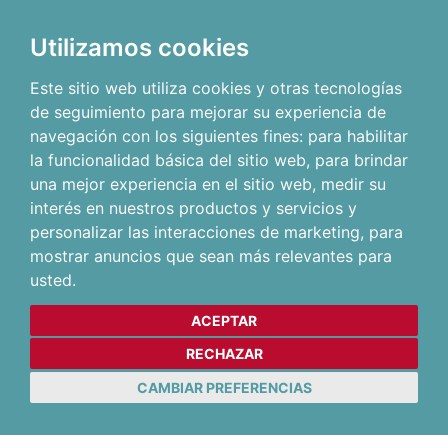
Utilizamos cookies
Este sitio web utiliza cookies y otras tecnologías
de seguimiento para mejorar su experiencia de
navegación con los siguientes fines:
para habilitar
la funcionalidad básica del sitio web
,
para brindar
una mejor experiencia en el sitio web
,
medir su
interés en nuestros productos y servicios y
personalizar las interacciones de marketing
,
para
mostrar anuncios que sean más relevantes para
usted
.
ACEPTAR
RECHAZAR
CAMBIAR PREFERENCIAS