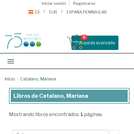
Iniciar sesión
Registrarse
ES
EUR
ESPAÑA PENINSULAR
0
Busqueda avanzada
Toggle navigation
Inicio
Catalano, Mariana
Libros de Catalano, Mariana
Libros
de
Mostrando
libros encontrados.
1
páginas.
Catalano,
Mariana