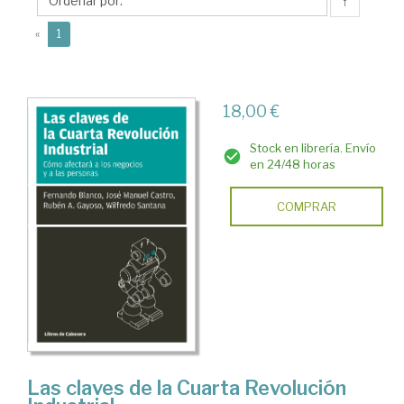
José
↑
Manuel
(current)
«
1
18,00 €
Stock en librería. Envío
en 24/48 horas
COMPRAR
Las claves de la Cuarta Revolución