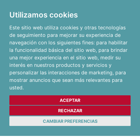
Utilizamos cookies
Este sitio web utiliza cookies y otras tecnologías
de seguimiento para mejorar su experiencia de
navegación con los siguientes fines:
para habilitar
la funcionalidad básica del sitio web
,
para brindar
una mejor experiencia en el sitio web
,
medir su
interés en nuestros productos y servicios y
personalizar las interacciones de marketing
,
para
mostrar anuncios que sean más relevantes para
usted
.
ACEPTAR
RECHAZAR
CAMBIAR PREFERENCIAS