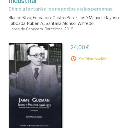
Industrial
cómo afectará a los negocios y a las personas
Blanco Silva, Fernando
;
Castro Pérez, José Manuel
;
Gayoso
Taboada, Rubén A.
;
Santana Alonso, Wilfredo
Libros de Cabecera. Barcelona, 2019
24,00 €
Sin Distribución