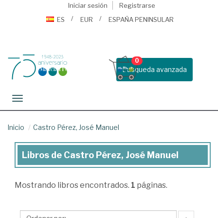
Iniciar sesión
Registrarse
ES
EUR
ESPAÑA PENINSULAR
0
Busqueda avanzada
Toggle navigation
Inicio
Castro Pérez, José Manuel
Libros de Castro Pérez, José Manuel
Libros
de
Mostrando
libros encontrados.
1
páginas.
Castro
Pérez,