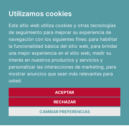
Utilizamos cookies
Este sitio web utiliza cookies y otras tecnologías
de seguimiento para mejorar su experiencia de
navegación con los siguientes fines:
para habilitar
la funcionalidad básica del sitio web
,
para brindar
una mejor experiencia en el sitio web
,
medir su
interés en nuestros productos y servicios y
personalizar las interacciones de marketing
,
para
mostrar anuncios que sean más relevantes para
usted
.
ACEPTAR
RECHAZAR
CAMBIAR PREFERENCIAS