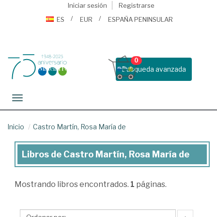
Iniciar sesión
Registrarse
ES
EUR
ESPAÑA PENINSULAR
0
Busqueda avanzada
Toggle navigation
Inicio
Castro Martín, Rosa María de
Libros de Castro Martín, Rosa María de
Libros
de
Mostrando
libros encontrados.
1
páginas.
Castro
Martín,