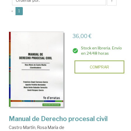
Rosa
↑
María
(current)
«
1
de
36,00 €
Stock en librería. Envío
en 24/48 horas
COMPRAR
Manual de Derecho procesal civil
Castro Martín, Rosa María de