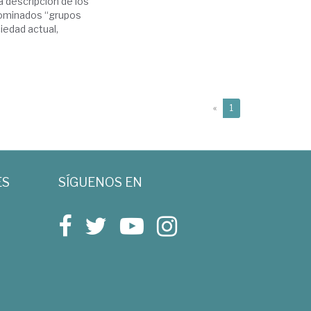
a descripción de los
nominados “grupos
ciedad actual,
(current)
«
1
ES
SÍGUENOS EN