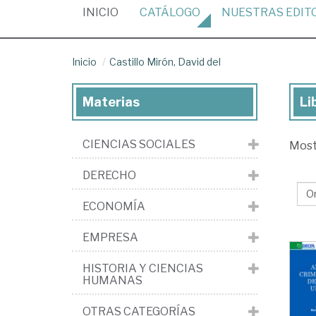
(CURRENT)
INICIO
CATÁLOGO
NUESTRAS
EDIT
Inicio
Castillo Mirón, David del
Materias
Li
Lib
de
CIENCIAS SOCIALES
Mos
Cas
Mir
DERECHO
Da
ECONOMÍA
del
EMPRESA
HISTORIA Y CIENCIAS
HUMANAS
OTRAS CATEGORÍAS