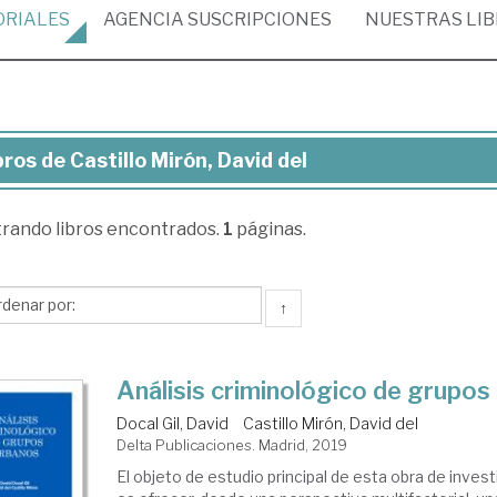
ORIALES
AGENCIA
SUSCRIPCIONES
NUESTRAS
LI
bros de Castillo Mirón, David del
ros
trando
libros encontrados.
1
páginas.
tillo
ón,
vid
↑
Análisis criminológico de grupos
Docal Gil, David
Castillo Mirón, David del
Delta Publicaciones. Madrid, 2019
El objeto de estudio principal de esta obra de inve