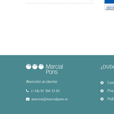
¿DUD
Atención al cliente
Com
Pre
(+34) 91 304 33 03
Polí
atencion@marcialpons.es