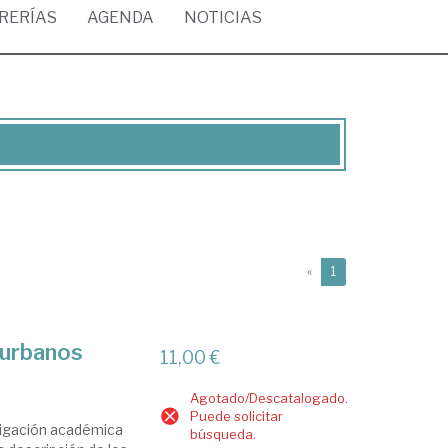
BRERÍAS
AGENDA
NOTICIAS
(current)
«
1
 urbanos
11,00 €
Agotado/Descatalogado.
Puede solicitar
stigación académica
búsqueda.