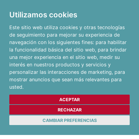
Utilizamos cookies
Este sitio web utiliza cookies y otras tecnologías
de seguimiento para mejorar su experiencia de
navegación con los siguientes fines:
para habilitar
la funcionalidad básica del sitio web
,
para brindar
una mejor experiencia en el sitio web
,
medir su
interés en nuestros productos y servicios y
personalizar las interacciones de marketing
,
para
mostrar anuncios que sean más relevantes para
usted
.
ACEPTAR
RECHAZAR
CAMBIAR PREFERENCIAS