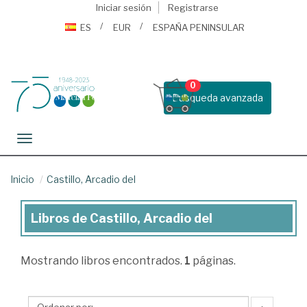
Iniciar sesión
Registrarse
ES
EUR
ESPAÑA PENINSULAR
0
Busqueda avanzada
Toggle navigation
Inicio
Castillo, Arcadio del
Libros de Castillo, Arcadio del
Libros
de
Mostrando
libros encontrados.
1
páginas.
Castillo,
Arcadio