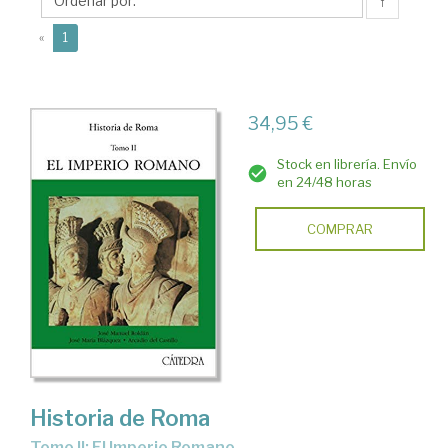
del
↑
(current)
«
1
34,95 €
Stock en librería. Envío
en 24/48 horas
COMPRAR
Historia de Roma
Tomo II: El Imperio Romano