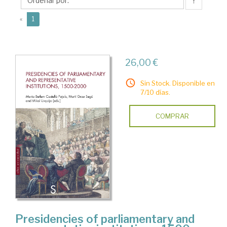
Maria
↑
Betlem
(current)
«
1
26,00 €
Sin Stock. Disponible en
7/10 días.
COMPRAR
Presidencies of parliamentary and