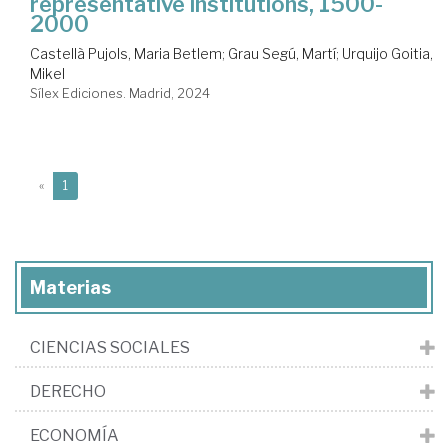
representative institutions, 1500-
2000
Castellà Pujols, Maria Betlem
;
Grau Segú, Martí
;
Urquijo Goitia,
Mikel
Sílex Ediciones. Madrid, 2024
(current)
«
1
Materias
CIENCIAS SOCIALES
DERECHO
ECONOMÍA