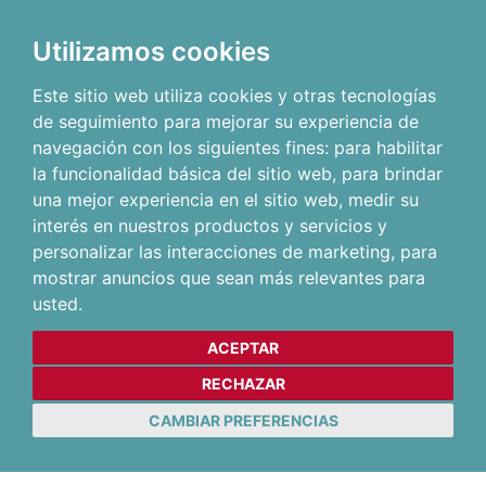
Utilizamos cookies
Este sitio web utiliza cookies y otras tecnologías
de seguimiento para mejorar su experiencia de
navegación con los siguientes fines:
para habilitar
la funcionalidad básica del sitio web
,
para brindar
una mejor experiencia en el sitio web
,
medir su
interés en nuestros productos y servicios y
personalizar las interacciones de marketing
,
para
mostrar anuncios que sean más relevantes para
usted
.
ACEPTAR
RECHAZAR
CAMBIAR PREFERENCIAS