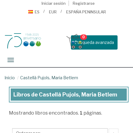
Iniciar sesión
Registrarse
ES
EUR
ESPAÑA PENINSULAR
0
Busqueda avanzada
Toggle navigation
Inicio
Castellà Pujols, Maria Betlem
Libros de Castellà Pujols, Maria Betlem
Libros
de
Mostrando
libros encontrados.
1
páginas.
Castellà
Pujols,