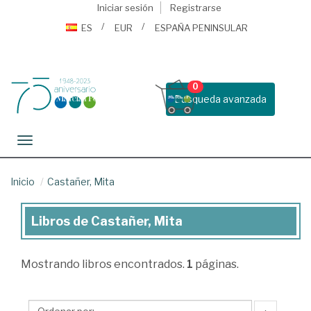
Iniciar sesión
Registrarse
ES
EUR
ESPAÑA PENINSULAR
0
Busqueda avanzada
Toggle navigation
Inicio
Castañer, Mita
Libros de Castañer, Mita
Libros
de
Mostrando
libros encontrados.
1
páginas.
Castañer,
Mita