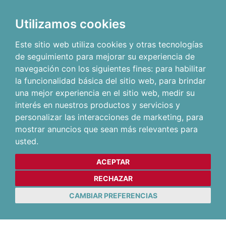
Utilizamos cookies
Este sitio web utiliza cookies y otras tecnologías
de seguimiento para mejorar su experiencia de
navegación con los siguientes fines:
para habilitar
la funcionalidad básica del sitio web
,
para brindar
una mejor experiencia en el sitio web
,
medir su
interés en nuestros productos y servicios y
personalizar las interacciones de marketing
,
para
mostrar anuncios que sean más relevantes para
usted
.
ACEPTAR
RECHAZAR
CAMBIAR PREFERENCIAS