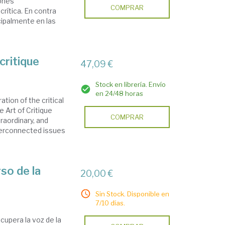
ones
COMPRAR
crítica. En contra
cipalmente en las
critique
47,09 €
Stock en librería. Envío
en 24/48 horas
tion of the critical
e Art of Critique
COMPRAR
raordinary, and
terconnected issues
rso de la
20,00 €
Sin Stock. Disponible en
7/10 días.
ecupera la voz de la