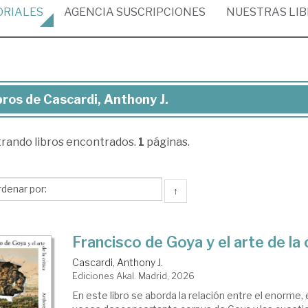
ORIALES
AGENCIA
SUSCRIPCIONES
NUESTRAS
LI
bros de Cascardi, Anthony J.
ros
trando
libros encontrados.
1
páginas.
cardi,
thony
↑
Francisco de Goya y el arte de la 
Cascardi, Anthony J.
Ediciones Akal. Madrid, 2026
En este libro se aborda la relación entre el enorme, 