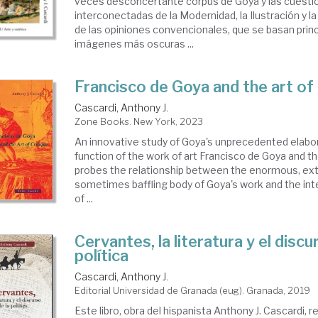
veces desconcertante corpus de Goya y las cuesti
interconectadas de la Modernidad, la Ilustración y la 
de las opiniones convencionales, que se basan prin
imágenes más oscuras ...
Francisco de Goya and the art of 
Cascardi, Anthony J.
Zone Books. New York, 2023
An innovative study of Goya's unprecedented elabora
function of the work of art Francisco de Goya and th
probes the relationship between the enormous, ext
sometimes baffling body of Goya's work and the in
of ...
Cervantes, la literatura y el discu
política
Cascardi, Anthony J.
Editorial Universidad de Granada (eug). Granada, 2019
Este libro, obra del hispanista Anthony J. Cascardi, r