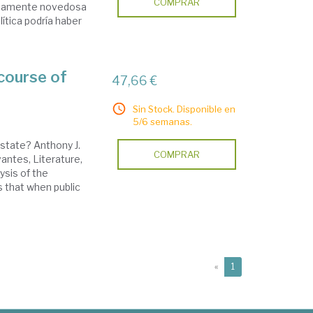
COMPRAR
undamente novedosa
lítica podría haber
scourse of
47,66 €
Sin Stock. Disponible en
5/6 semanas.
e state? Anthony J.
COMPRAR
antes, Literature,
ysis of the
s that when public
(current)
«
1