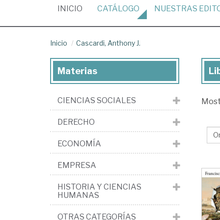
(CURRENT)
INICIO
CATÁLOGO
NUESTRAS
EDIT
Inicio
Cascardi, Anthony J.
Materias
Li
Lib
de
CIENCIAS SOCIALES
Mos
Cas
An
DERECHO
J.
ECONOMÍA
EMPRESA
HISTORIA Y CIENCIAS
HUMANAS
OTRAS CATEGORÍAS