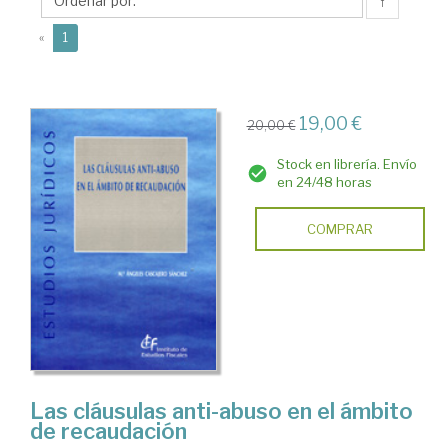
Mª
↑
Ángeles
(current)
«
1
19,00 €
20,00 €
Stock en librería. Envío
en 24/48 horas
COMPRAR
Las cláusulas anti-abuso en el ámbito
de recaudación