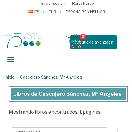
Iniciar sesión
Registrarse
ES
EUR
ESPAÑA PENINSULAR
0
Busqueda avanzada
Toggle navigation
Inicio
Cascajero Sánchez, Mª Ángeles
Libros de Cascajero Sánchez, Mª Ángeles
Libros
de
Mostrando
libros encontrados.
1
páginas.
Cascajero
Sánchez,