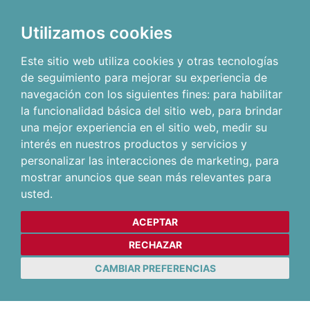
Utilizamos cookies
Este sitio web utiliza cookies y otras tecnologías
de seguimiento para mejorar su experiencia de
navegación con los siguientes fines:
para habilitar
la funcionalidad básica del sitio web
,
para brindar
una mejor experiencia en el sitio web
,
medir su
interés en nuestros productos y servicios y
personalizar las interacciones de marketing
,
para
mostrar anuncios que sean más relevantes para
usted
.
ACEPTAR
RECHAZAR
CAMBIAR PREFERENCIAS