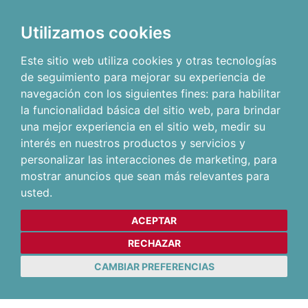
Utilizamos cookies
Este sitio web utiliza cookies y otras tecnologías
de seguimiento para mejorar su experiencia de
navegación con los siguientes fines:
para habilitar
la funcionalidad básica del sitio web
,
para brindar
una mejor experiencia en el sitio web
,
medir su
interés en nuestros productos y servicios y
personalizar las interacciones de marketing
,
para
mostrar anuncios que sean más relevantes para
usted
.
ACEPTAR
RECHAZAR
CAMBIAR PREFERENCIAS