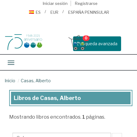
Iniciar sesión
Registrarse
ES
EUR
ESPAÑA PENINSULAR
0
Busqueda avanzada
Toggle navigation
Inicio
Casas, Alberto
Libros de Casas, Alberto
Libros
de
Mostrando
libros encontrados.
1
páginas.
Casas,
Alberto