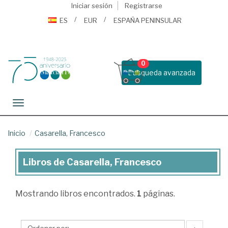
Iniciar sesión
Registrarse
ES
EUR
ESPAÑA PENINSULAR
0
Busqueda avanzada
Toggle navigation
Inicio
Casarella, Francesco
Libros de Casarella, Francesco
Libros
de
Mostrando
libros encontrados.
1
páginas.
Casarella,
Francesco