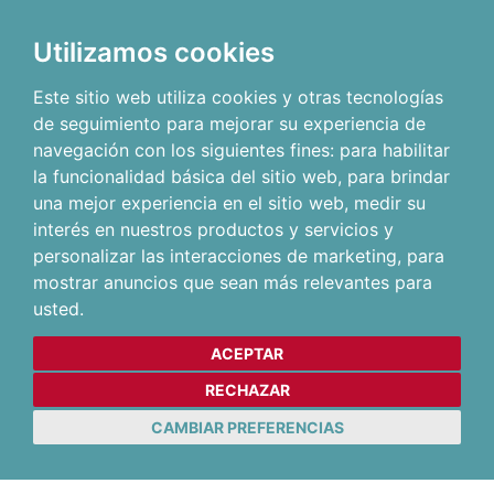
Utilizamos cookies
Este sitio web utiliza cookies y otras tecnologías
de seguimiento para mejorar su experiencia de
navegación con los siguientes fines:
para habilitar
la funcionalidad básica del sitio web
,
para brindar
una mejor experiencia en el sitio web
,
medir su
interés en nuestros productos y servicios y
personalizar las interacciones de marketing
,
para
mostrar anuncios que sean más relevantes para
usted
.
ACEPTAR
RECHAZAR
CAMBIAR PREFERENCIAS