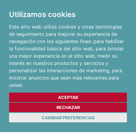
Utilizamos cookies
Este sitio web utiliza cookies y otras tecnologías
de seguimiento para mejorar su experiencia de
navegación con los siguientes fines:
para habilitar
la funcionalidad básica del sitio web
,
para brindar
una mejor experiencia en el sitio web
,
medir su
interés en nuestros productos y servicios y
personalizar las interacciones de marketing
,
para
mostrar anuncios que sean más relevantes para
usted
.
ACEPTAR
RECHAZAR
CAMBIAR PREFERENCIAS