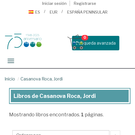
Iniciar sesión
Registrarse
ES
EUR
ESPAÑA PENINSULAR
0
Busqueda avanzada
Toggle navigation
Inicio
Casanova Roca, Jordi
Libros de Casanova Roca, Jordi
Libros
de
Mostrando
libros encontrados.
1
páginas.
Casanova
Roca,