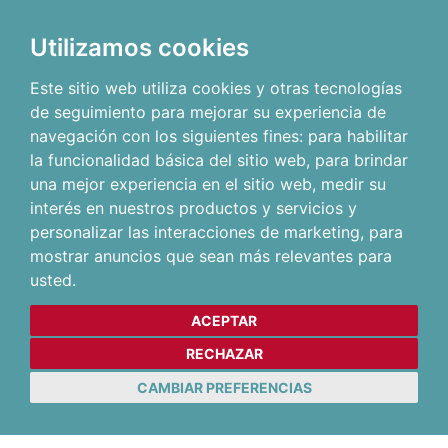
Utilizamos cookies
Este sitio web utiliza cookies y otras tecnologías
de seguimiento para mejorar su experiencia de
navegación con los siguientes fines:
para habilitar
la funcionalidad básica del sitio web
,
para brindar
una mejor experiencia en el sitio web
,
medir su
interés en nuestros productos y servicios y
personalizar las interacciones de marketing
,
para
mostrar anuncios que sean más relevantes para
usted
.
ACEPTAR
RECHAZAR
CAMBIAR PREFERENCIAS