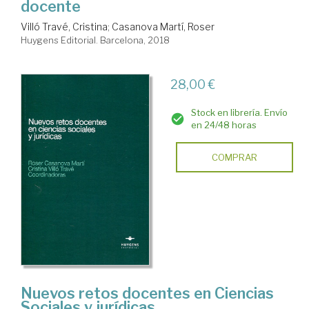
docente
Villó Travé, Cristina
;
Casanova Martí, Roser
Huygens Editorial. Barcelona, 2018
28,00 €
Stock en librería. Envío
en 24/48 horas
COMPRAR
Nuevos retos docentes en Ciencias
Sociales y jurídicas