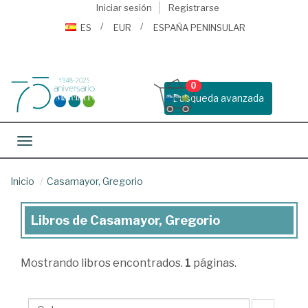
Iniciar sesión
Registrarse
ES
EUR
ESPAÑA PENINSULAR
0
Busqueda avanzada
Toggle navigation
Inicio
Casamayor, Gregorio
Libros de Casamayor, Gregorio
Libros
de
Mostrando
libros encontrados.
1
páginas.
Casamayor,
Gregorio