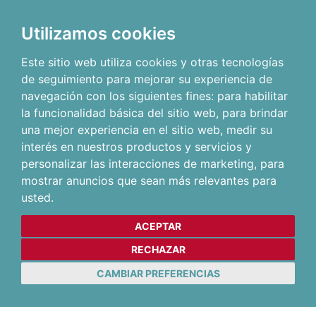
Utilizamos cookies
Este sitio web utiliza cookies y otras tecnologías
de seguimiento para mejorar su experiencia de
navegación con los siguientes fines:
para habilitar
la funcionalidad básica del sitio web
,
para brindar
una mejor experiencia en el sitio web
,
medir su
interés en nuestros productos y servicios y
personalizar las interacciones de marketing
,
para
mostrar anuncios que sean más relevantes para
usted
.
ACEPTAR
RECHAZAR
CAMBIAR PREFERENCIAS