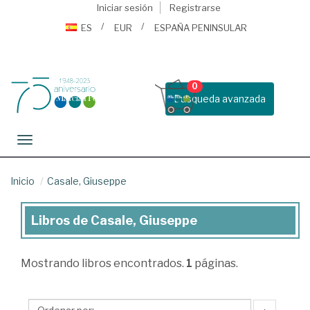
Iniciar sesión
Registrarse
ES
EUR
ESPAÑA PENINSULAR
0
Busqueda avanzada
Toggle navigation
Inicio
Casale, Giuseppe
Libros de Casale, Giuseppe
Libros
de
Mostrando
libros encontrados.
1
páginas.
Casale,
Giuseppe