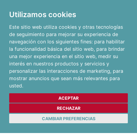
Utilizamos cookies
Este sitio web utiliza cookies y otras tecnologías
de seguimiento para mejorar su experiencia de
navegación con los siguientes fines:
para habilitar
la funcionalidad básica del sitio web
,
para brindar
una mejor experiencia en el sitio web
,
medir su
interés en nuestros productos y servicios y
personalizar las interacciones de marketing
,
para
mostrar anuncios que sean más relevantes para
usted
.
ACEPTAR
RECHAZAR
CAMBIAR PREFERENCIAS