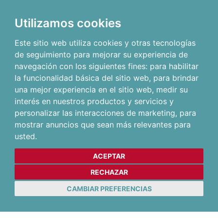
Utilizamos cookies
Este sitio web utiliza cookies y otras tecnologías
de seguimiento para mejorar su experiencia de
navegación con los siguientes fines:
para habilitar
la funcionalidad básica del sitio web
,
para brindar
una mejor experiencia en el sitio web
,
medir su
interés en nuestros productos y servicios y
personalizar las interacciones de marketing
,
para
mostrar anuncios que sean más relevantes para
usted
.
ACEPTAR
RECHAZAR
CAMBIAR PREFERENCIAS