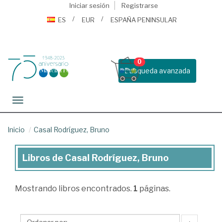
Iniciar sesión
Registrarse
ES
EUR
ESPAÑA PENINSULAR
0
Busqueda avanzada
Toggle navigation
Inicio
Casal Rodríguez, Bruno
Libros de Casal Rodríguez, Bruno
Libros
de
Mostrando
libros encontrados.
1
páginas.
Casal
Rodríguez,