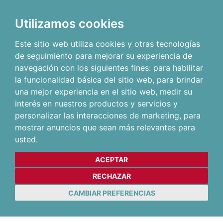
Utilizamos cookies
Este sitio web utiliza cookies y otras tecnologías
de seguimiento para mejorar su experiencia de
navegación con los siguientes fines:
para habilitar
la funcionalidad básica del sitio web
,
para brindar
una mejor experiencia en el sitio web
,
medir su
interés en nuestros productos y servicios y
personalizar las interacciones de marketing
,
para
mostrar anuncios que sean más relevantes para
usted
.
ACEPTAR
RECHAZAR
CAMBIAR PREFERENCIAS