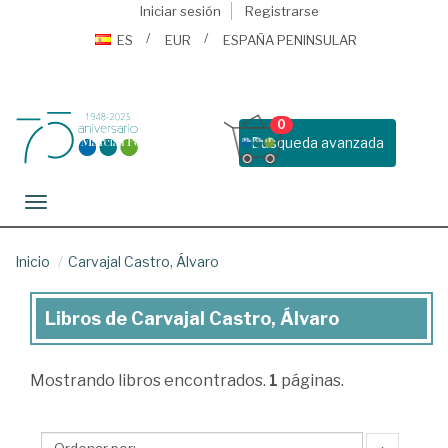
Iniciar sesión
Registrarse
ES
EUR
ESPAÑA PENINSULAR
0
Busqueda avanzada
Toggle navigation
Inicio
Carvajal Castro, Álvaro
Libros de Carvajal Castro, Álvaro
Libros
de
Mostrando
libros encontrados.
1
páginas.
Carvajal
Castro,