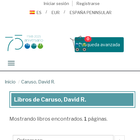
Iniciar sesión
Registrarse
ES
EUR
ESPAÑA PENINSULAR
0
Busqueda avanzada
Toggle navigation
Inicio
Caruso, David R.
Libros de Caruso, David R.
Libros
de
Mostrando
libros encontrados.
1
páginas.
Caruso,
David