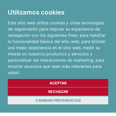
Utilizamos cookies
Este sitio web utiliza cookies y otras tecnologías
de seguimiento para mejorar su experiencia de
navegación con los siguientes fines:
para habilitar
la funcionalidad básica del sitio web
,
para brindar
una mejor experiencia en el sitio web
,
medir su
interés en nuestros productos y servicios y
personalizar las interacciones de marketing
,
para
mostrar anuncios que sean más relevantes para
usted
.
ACEPTAR
RECHAZAR
CAMBIAR PREFERENCIAS