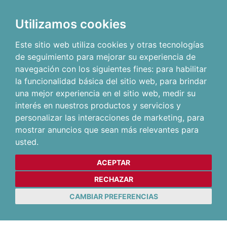
Utilizamos cookies
Este sitio web utiliza cookies y otras tecnologías
de seguimiento para mejorar su experiencia de
navegación con los siguientes fines:
para habilitar
la funcionalidad básica del sitio web
,
para brindar
una mejor experiencia en el sitio web
,
medir su
interés en nuestros productos y servicios y
personalizar las interacciones de marketing
,
para
mostrar anuncios que sean más relevantes para
usted
.
ACEPTAR
RECHAZAR
CAMBIAR PREFERENCIAS