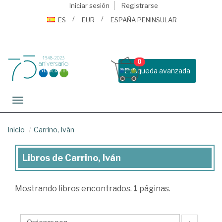
Iniciar sesión
Registrarse
ES
EUR
ESPAÑA PENINSULAR
0
Busqueda avanzada
Toggle navigation
Inicio
Carrino, Iván
Libros de Carrino, Iván
Libros
de
Mostrando
libros encontrados.
1
páginas.
Carrino,
Iván