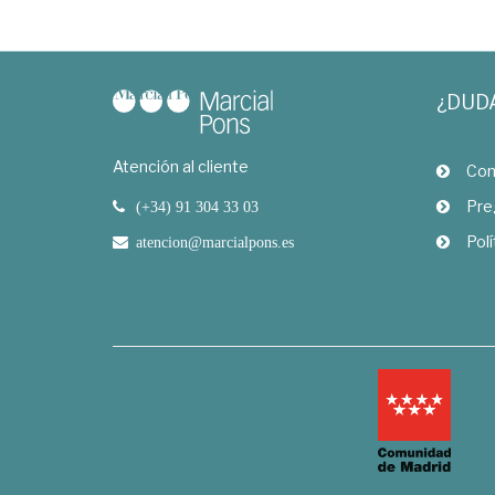
¿DUD
Atención al cliente
Com
Pre
(+34) 91 304 33 03
Polí
atencion@marcialpons.es