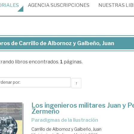
ORIALES
AGENCIA
SUSCRIPCIONES
NUESTRAS
LI
bros de Carrillo de Albornoz y Galbeño, Juan
ros
trando
libros encontrados.
1
páginas.
rillo
bornoz
↑
beño,
Los ingenieros militares Juan y 
an
Zermeño
paradigmas de la Ilustración
Carrillo de Albornoz y Galbeño, Juan