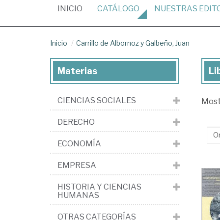
(CURRENT)
INICIO
CATÁLOGO
NUESTRAS
EDIT
Inicio
Carrillo de Albornoz y Galbeño, Juan
Materias
Li
Lib
de
CIENCIAS SOCIALES
Mos
Car
de
DERECHO
Al
ECONOMÍA
y
Gal
EMPRESA
Ju
HISTORIA Y CIENCIAS
HUMANAS
OTRAS CATEGORÍAS