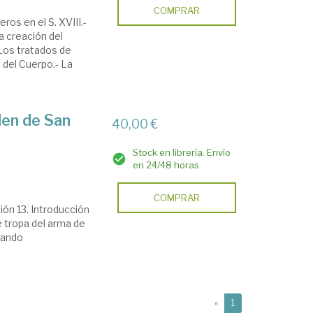
COMPRAR
ros en el S. XVIII.-
La creación del
Los tratados de
 del Cuerpo.- La
rden de San
40,00 €
Stock en librería. Envío
en 24/48 horas
COMPRAR
ión 13. Introducción
de tropa del arma de
nando
(current)
«
1