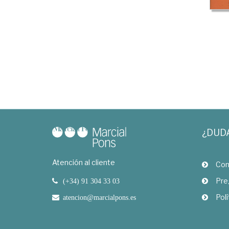
¿DUD
Atención al cliente
Com
Pre
(+34) 91 304 33 03
Polí
atencion@marcialpons.es