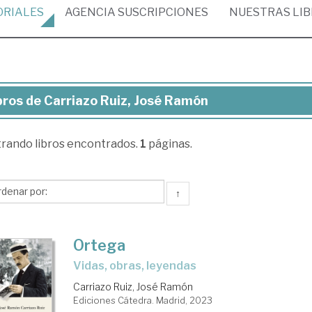
ORIALES
AGENCIA
SUSCRIPCIONES
NUESTRAS
LI
bros de Carriazo Ruiz, José Ramón
ros
trando
libros encontrados.
1
páginas.
riazo
z,
sé
↑
món
Ortega
Vidas, obras, leyendas
Carriazo Ruiz, José Ramón
Ediciones Cátedra. Madrid, 2023