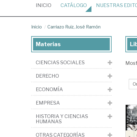
(CURRENT)
INICIO
CATÁLOGO
NUESTRAS
EDIT
Inicio
Carriazo Ruiz, José Ramón
Materias
Li
Lib
de
CIENCIAS SOCIALES
Mos
Car
Rui
DERECHO
Jo
ECONOMÍA
Ra
EMPRESA
HISTORIA Y CIENCIAS
HUMANAS
OTRAS CATEGORÍAS