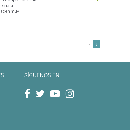
 en una
 hacen muy
(current)
«
1
ES
SÍGUENOS EN