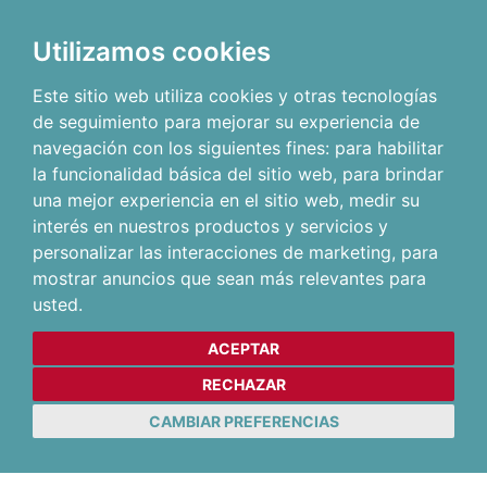
Utilizamos cookies
Este sitio web utiliza cookies y otras tecnologías
de seguimiento para mejorar su experiencia de
navegación con los siguientes fines:
para habilitar
la funcionalidad básica del sitio web
,
para brindar
una mejor experiencia en el sitio web
,
medir su
interés en nuestros productos y servicios y
personalizar las interacciones de marketing
,
para
mostrar anuncios que sean más relevantes para
usted
.
ACEPTAR
RECHAZAR
CAMBIAR PREFERENCIAS