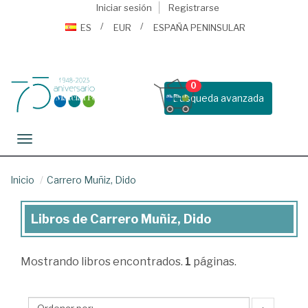
Iniciar sesión
Registrarse
ES
EUR
ESPAÑA PENINSULAR
0
Busqueda avanzada
Toggle navigation
Inicio
Carrero Muñiz, Dido
Libros de Carrero Muñiz, Dido
Libros
de
Mostrando
libros encontrados.
1
páginas.
Carrero
Muñiz,